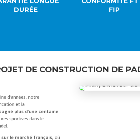
ARANTIE LONGUE
CONFORMITÉ FTT
DURÉE
FIP
ROJET DE CONSTRUCTION DE PAD
aine d’années, notre
ication et la
agné plus d’une centaine
tures sportives dans le
del.
t sur le marché français
, où