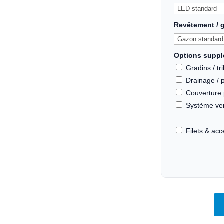
Revêtement / 
Options suppl
Gradins / tr
Drainage / 
Couverture p
Système vent
Filets & ac