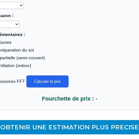
gazon :
émentaires :
ibunes
préparation du sol
artielle (semi-couvert)
ilation (indoor)
cessoires FFT
Calculer le prix
Fourchette de prix : -
OBTENIR UNE ESTIMATION PLUS PRECISE